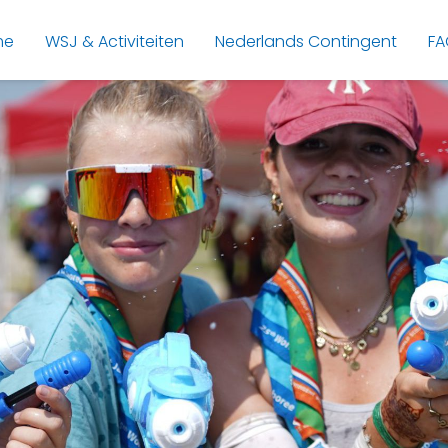
me
WSJ & Activiteiten
Nederlands Contingent
FA