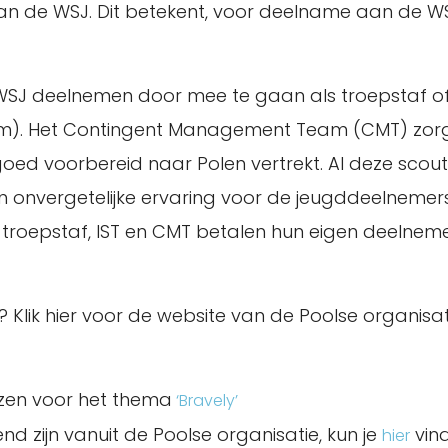
 van de WSJ. Dit betekent, voor deelname aan de WS
 WSJ deelnemen door mee te gaan als troepstaf of
eam). Het Contingent Management Team (CMT) zorg
 voorbereid naar Polen vertrekt. Al deze scouts zij
en onvergetelijke ervaring voor de jeugddeelnemer
e troepstaf, IST en CMT betalen hun eigen deelnemer
? Klik hier voor de website van de Poolse organisat
ozen voor het thema
‘Bravely’
d zijn vanuit de Poolse organisatie, kun je
vin
hier