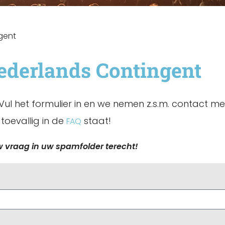
gent
ederlands Contingent
l het formulier in en we nemen z.s.m. contact met j
t toevallig in de
staat!
FAQ
w vraag in uw spamfolder terecht!