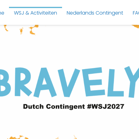
me
WSJ & Activiteiten
Nederlands Contingent
FA
L
A
A
T