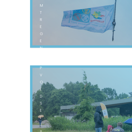
M
T
R
E
G
E
N
O
P
V
O
E
D
S
E
L
J
A