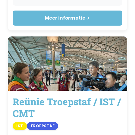
Meer informatie
Reünie Troepstaf / IST /
CMT
IST
TROEPSTAF