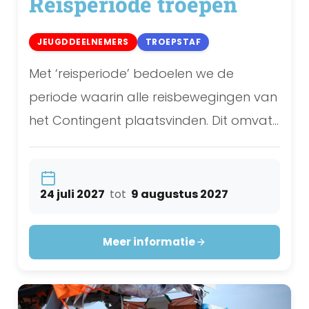
Reisperiode troepen
JEUGDDEELNEMERS
TROEPSTAF
Met ‘reisperiode’ bedoelen we de
periode waarin alle reisbewegingen van
het Contingent plaatsvinden. Dit omvat
de heen- en terugreis naar Polen, maar
ook het verblijf in Polen en op de WSJ. De
exacte vertrektijd en vertreklocatie per
24 juli 2027
tot
9 augustus 2027
troep volgen ...
Meer informatie