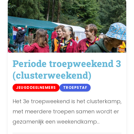
Periode troepweekend 3
(clusterweekend)
JEUGDDEELNEMERS
TROEPSTAF
Het 3e troepweekend is het clusterkamp,
met meerdere troepen samen wordt er
gezamenlijk een weekendkamp
gehouden.Het gaat hier om 1 weekend