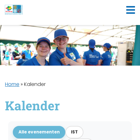
Home
»
Kalender
Kalender
Alle evenementen
IST