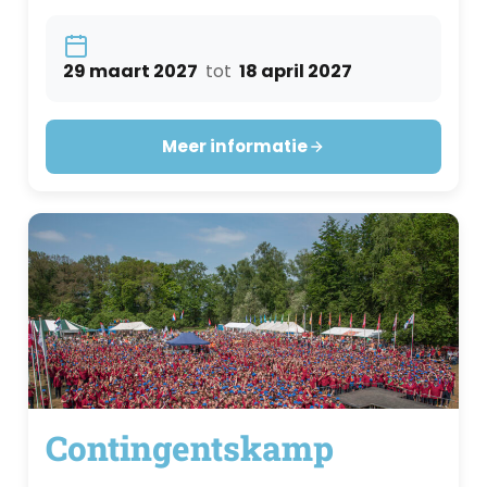
in de genoemde periode. De troepstaf
zal de exacte datum en planning van
29 maart 2027
tot
18 april 2027
de troepweekenden communiceren.
Meer informatie
Contingentskamp