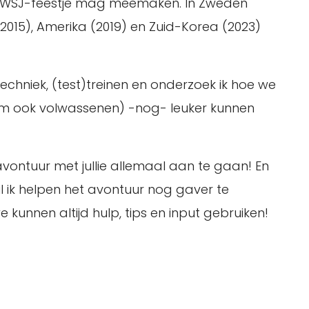
 het WSJ-feestje mag meemaken. In Zweden
 (2015), Amerika (2019) en Zuid-Korea (2023)
techniek, (test)treinen en onderzoek ik hoe we
kem ook volwassenen) -nog- leuker kunnen
e avontuur met jullie allemaal aan te gaan! En
il ik helpen het avontuur nog gaver te
kunnen altijd hulp, tips en input gebruiken!