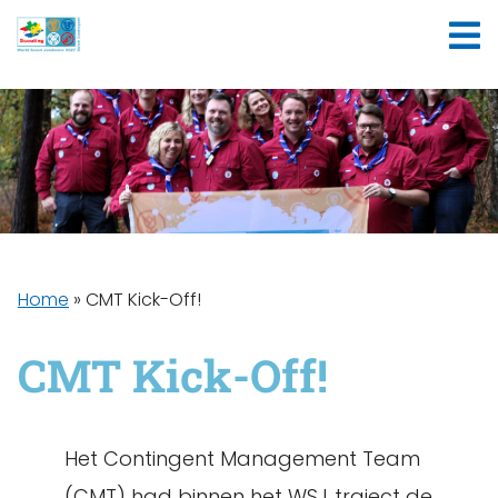
Home
»
CMT Kick-Off!
CMT Kick-Off!
Het Contingent Management Team
(CMT) had binnen het WSJ‑traject de