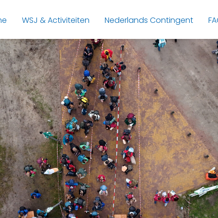
me
WSJ & Activiteiten
Nederlands Contingent
FA