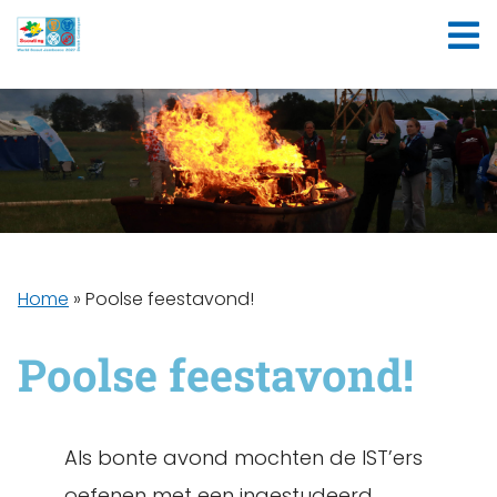
Home
»
Poolse feestavond!
Poolse feestavond!
Als bonte avond mochten de IST’ers
oefenen met een ingestudeerd