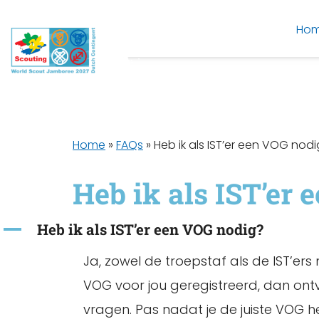
Ho
Home
»
FAQs
»
Heb ik als IST’er een VOG nod
Heb ik als IST’er
A
Heb ik als IST’er een VOG nodig?
Ja, zowel de troepstaf als de IST’ers
VOG voor jou geregistreerd, dan ont
vragen. Pas nadat je de juiste VOG h