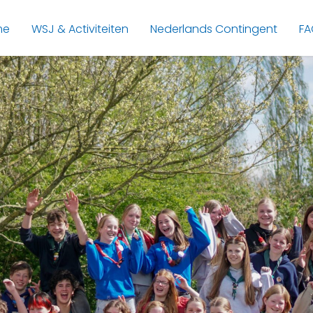
me
WSJ & Activiteiten
Nederlands Contingent
FA