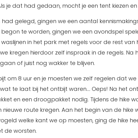
s je dat had gedaan, mocht je een tent kiezen en 
en had gelegd, gingen we een aantal kennismakingss
 begon te worden, gingen we een avondspel spelen
 waslijnen in het park met regels voor de rest van 
e kregen hierdoor zelf inspraak in de regels. Na he
an of juist nog wakker te blijven.
t om 8 uur en je moesten we zelf regelen dat we o
wat te laat bij het ontbijt waren…. Oeps! Na het 
ket en een droogpakket nodig. Tijdens de hike wa
nieuwe route kregen. Aan het begin van de hike 
ogeld welke kant we op moesten, ging de hike heel
et de worsten.