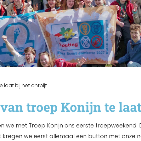
laat bij het ontbijt
n troep Konijn te laat b
n we met Troep Konijn ons eerste troepweekend. Di
t kregen we eerst allemaal een button met onze