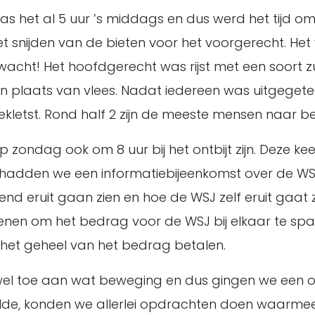
s het al 5 uur ’s middags en dus werd het tijd o
t snijden van de bieten voor het voorgerecht. He
wacht! Het hoofdgerecht was rijst met een soort zu
 plaats van vlees. Nadat iedereen was uitgegeten, 
letst. Rond half 2 zijn de meeste mensen naar 
ondag ook om 8 uur bij het ontbijt zijn. Deze keer
 hadden we een informatiebijeenkomst over de WSJ
 eruit gaan zien en hoe de WSJ zelf eruit gaat z
enen om het bedrag voor de WSJ bij elkaar te spare
 het geheel van het bedrag betalen.
el toe aan wat beweging en dus gingen we een och
speelde, konden we allerlei opdrachten doen waarme